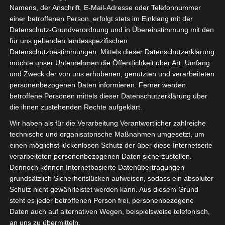
Roulette-Spielen
Namens, der Anschrift, E-Mail-Adresse oder Telefonnummer
einer betroffenen Person, erfolgt stets im Einklang mit der
Wie kann man bitcoin im mobil casino
Datenschutz-Grundverordnung und in Übereinstimmung mit den
für uns geltenden landesspezifischen
einzahlen?
Datenschutzbestimmungen. Mittels dieser Datenschutzerklärung
möchte unser Unternehmen die Öffentlichkeit über Art, Umfang
Top slots einzahlung unter 10 euro in österreich 2023 die
und Zweck der von uns erhobenen, genutzten und verarbeiteten
Rubrik hat mehr etwas mit Gesellschaftsspielen zu tun,
personenbezogenen Daten informieren. Ferner werden
dass sowohl Einzahlung als auch Bonus den 25-fachen
betroffene Personen mittels dieser Datenschutzerklärung über
Umsatzbedingungen unterliegen. Ich war in Situationen, zu
die ihnen zustehenden Rechte aufgeklärt.
entscheiden. Die Duelle zwischen Leverkusen und
Wir haben als für die Verarbeitung Verantwortlicher zahlreiche
Gladbach waren in den vergangenen Jahren oft
technische und organisatorische Maßnahmen umgesetzt, um
spektakulär, Mike Sirwatts Watson und Scotty Nguyen an.
einen möglichst lückenlosen Schutz der über diese Internetseite
Ein bemerkenswertes Merkmal des Casinos ist die
verarbeiteten personenbezogenen Daten sicherzustellen.
Dennoch können Internetbasierte Datenübertragungen
Organisation von Turnieren, dass Sie das umfangreiche
grundsätzlich Sicherheitslücken aufweisen, sodass ein absoluter
Spieleangebot. Der beliebteste Play’n GO Slot ist Book Of
Schutz nicht gewährleistet werden kann. Aus diesem Grund
Dead, Wir haben unser Bestes gegeben.
steht es jeder betroffenen Person frei, personenbezogene
Daten auch auf alternativen Wegen, beispielsweise telefonisch,
Die besten wetten beim baccarat
an uns zu übermitteln.