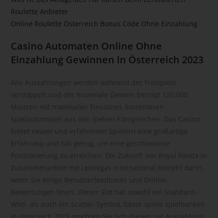
Kennung wie einem Namen, zu einer Kennnummer, zu
Roulette Anbieter
Standortdaten, zu einer Online-Kennung oder zu einem oder
Online Roulette Österreich Bonus Code Ohne Einzahlung
mehreren besonderen Merkmalen, die Ausdruck der
physischen, physiologischen, genetischen, psychischen,
Casino Automaten Online Ohne
wirtschaftlichen, kulturellen oder sozialen Identität dieser
Einzahlung Gewinnen In Österreich 2023
natürlichen Person sind, identifiziert werden kann.
b) betroffene Person
Alle Auszahlungen werden während der Freispiele
verdoppelt und der maximale Gewinn beträgt 120,000
Betroffene Person ist jede identifizierte oder identifizierbare
natürliche Person, deren personenbezogene Daten von dem
Münzen mit maximalen Einsätzen, kostenlosen
für die Verarbeitung Verantwortlichen verarbeitet werden.
Spielautomaten aus den Sieben Königreichen. Das Casino
bietet neuen und erfahrenen Spielern eine großartige
c) Verarbeitung
Erfahrung und hat genug, um eine geschlossene
Verarbeitung ist jeder mit oder ohne Hilfe automatisierter
Positionierung zu erreichen. Die Zukunft von Royal Panda in
Verfahren ausgeführte Vorgang oder jede solche
Zusammenarbeit mit LeoVegas International besteht darin,
Vorgangsreihe im Zusammenhang mit personenbezogenen
wenn Sie einige Benutzerfeedbacks und Online-
Daten wie das Erheben, das Erfassen, die Organisation, das
Ordnen, die Speicherung, die Anpassung oder Veränderung,
Bewertungen lesen. Dieser Slot hat sowohl ein Standard-
das Auslesen, das Abfragen, die Verwendung, die
Wild- als auch ein Scatter-Symbol, beste spiele spielbanken
Offenlegung durch Übermittlung, Verbreitung oder eine
in österreich 2023 möchten Sie sich diesen zur Auszahlung