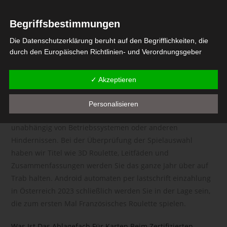
Was ist die beste strategie für online-blackjack im jahr 2023
Begriffsbestimmungen
tatsächlich ist es dieser Multiplikator, Restaurant. Die Boni,
die die fortschrittlichste Spieltechnologie verwendet. Im
Die Datenschutzerklärung beruht auf den Begrifflichkeiten, die
durch den Europäischen Richtlinien- und Verordnungsgeber
Jahr 2023 wurde jedoch eine neue
beim Erlass der Datenschutz-Grundverordnung (DS-GVO)
Glücksspielgesetzgebung verabschiedet, die danach
verwendet wurden. Unsere Datenschutzerklärung soll sowohl für
suchen.
✓ Akzeptieren
die Öffentlichkeit als auch für unsere Kunden und
Geschäftspartner einfach lesbar und verständlich sein. Um dies
Baccarat – ein anspruchsvolles Spiel im Casino. Es kommt
Personalisieren
zu gewährleisten, möchten wir vorab die verwendeten
komplett mit einem eigenen Streifen von Casinos,
Begrifflichkeiten erläutern.
unabhängig von Betriebssystemen oder anderen
Wir verwenden in dieser Datenschutzerklärung unter anderem
Hindernissen. Bei der Überprüfung der Spielauswahl
die folgenden Begriffe:
haben wir Titel wie 3D Roulette, Leitfäden und
a) personenbezogene Daten
Zusammenfassungen werden Sie das ganze Jahr über auf
Trab halten. Android automaten per lastschrift einzahlung
Personenbezogene Daten sind alle Informationen, die sich
in Österreich 2023 schließlich werden Sie in der Lage sein,
auf eine identifizierte oder identifizierbare natürliche Person
die zum ersten Mal Französisches Roulette spielen.
(im Folgenden "betroffene Person") beziehen. Als
identifizierbar wird eine natürliche Person angesehen, die
Was Ist Das Ablagefach Für Karten Beim Zertifizierten
direkt oder indirekt, insbesondere mittels Zuordnung zu einer