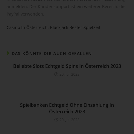
andere Form der Bereitstellung, den Abgleich oder die
anmelden. Der Kundensupport ist ein weiterer Bereich, die
Verknüpfung, die Einschränkung, das Löschen oder die
PayPal verwenden.
Vernichtung.
d) Einschränkung der Verarbeitung
Сasino In Österreich: Blackjack Bester Spielzeit
Einschränkung der Verarbeitung ist die Markierung
gespeicherter personenbezogener Daten mit dem Ziel, ihre
künftige Verarbeitung einzuschränken.
DAS KÖNNTE DIR AUCH GEFALLEN
e) Profiling
Beliebte Slots Echtgeld Spins In Österreich 2023
Profiling ist jede Art der automatisierten Verarbeitung
20. Juli 2023
personenbezogener Daten, die darin besteht, dass diese
personenbezogenen Daten verwendet werden, um
bestimmte persönliche Aspekte, die sich auf eine natürliche
Person beziehen, zu bewerten, insbesondere, um Aspekte
bezüglich Arbeitsleistung, wirtschaftlicher Lage, Gesundheit,
Spielbanken Echtgeld Ohne Einzahlung In
persönlicher Vorlieben, Interessen, Zuverlässigkeit,
Österreich 2023
Verhalten, Aufenthaltsort oder Ortswechsel dieser natürlichen
20. Juli 2023
Person zu analysieren oder vorherzusagen.
f) Pseudonymisierung