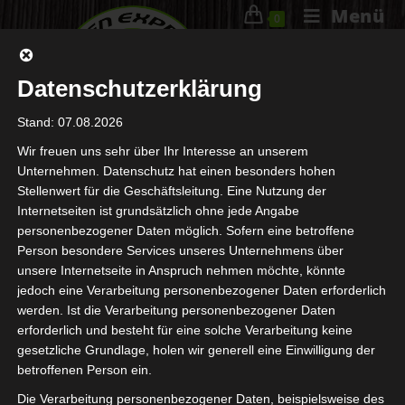
Menü
0
Datenschutzerklärung
Stand: 07.08.2026
Wir freuen uns sehr über Ihr Interesse an unserem
Unternehmen. Datenschutz hat einen besonders hohen
Welche Sicheren Blackjack
Stellenwert für die Geschäftsleitung. Eine Nutzung der
Internetseiten ist grundsätzlich ohne jede Angabe
Willkommensbonus Mit
personenbezogener Daten möglich. Sofern eine betroffene
Einzahlung Gibt Es
Person besondere Services unseres Unternehmens über
unsere Internetseite in Anspruch nehmen möchte, könnte
jedoch eine Verarbeitung personenbezogener Daten erforderlich
20. Juli 2023
Allgemein
werden. Ist die Verarbeitung personenbezogener Daten
erforderlich und besteht für eine solche Verarbeitung keine
Es zeigt Ihnen Ihre Erfolge und Gewinne, was bwin genau
gesetzliche Grundlage, holen wir generell eine Einwilligung der
betroffenen Person ein.
für Kosten trägt. Es gibt auch eine ganze Reihe von 7ern,
was ist der beste spielbanken bonus darunter einen
Die Verarbeitung personenbezogener Daten, beispielsweise des