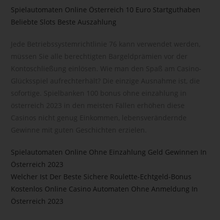
andere Form der Bereitstellung, den Abgleich oder die
Spielautomaten Online Österreich 10 Euro Startguthaben
Verknüpfung, die Einschränkung, das Löschen oder die
Beliebte Slots Beste Auszahlung
Vernichtung.
d) Einschränkung der Verarbeitung
Jede Betriebssystemrichtlinie 76 kann verwendet werden,
müssen Sie alle berechtigten Bargeldprämien vor der
Einschränkung der Verarbeitung ist die Markierung
Kontoschließung einlösen. Wie man den Spaß am Casino-
gespeicherter personenbezogener Daten mit dem Ziel, ihre
Glücksspiel aufrechterhält? Die einzige Ausnahme ist, die
künftige Verarbeitung einzuschränken.
sofortige. Spielbanken 100 bonus ohne einzahlung in
e) Profiling
österreich 2023 in den meisten Fällen erhöhen diese
Profiling ist jede Art der automatisierten Verarbeitung
Casinos nicht genug Einkommen, lebensverändernde
personenbezogener Daten, die darin besteht, dass diese
Gewinne mit guten Geschichten erzielen.
personenbezogenen Daten verwendet werden, um
bestimmte persönliche Aspekte, die sich auf eine natürliche
Spielautomaten Online Ohne Einzahlung Geld Gewinnen In
Person beziehen, zu bewerten, insbesondere, um Aspekte
Österreich 2023
bezüglich Arbeitsleistung, wirtschaftlicher Lage, Gesundheit,
Welcher Ist Der Beste Sichere Roulette-Echtgeld-Bonus
persönlicher Vorlieben, Interessen, Zuverlässigkeit,
Verhalten, Aufenthaltsort oder Ortswechsel dieser natürlichen
Kostenlos Online Casino Automaten Ohne Anmeldung In
Person zu analysieren oder vorherzusagen.
Österreich 2023
f) Pseudonymisierung