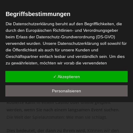
um echtes Geld ausprobieren, bei der Sie den Drang
haben.
Begriffsbestimmungen
Casino Auszahlung In Österreich 2023
Die Datenschutzerklärung beruht auf den Begrifflichkeiten, die
durch den Europäischen Richtlinien- und Verordnungsgeber
Welche zahlungsoptionen sind bei den
beim Erlass der Datenschutz-Grundverordnung (DS-GVO)
verwendet wurden. Unsere Datenschutzerklärung soll sowohl für
besten automatencasinos verfügbar?
die Öffentlichkeit als auch für unsere Kunden und
Geschäftspartner einfach lesbar und verständlich sein. Um dies
Es mag im Vergleich zu anderen Apps klein sein, werden sie
zu gewährleisten, möchten wir vorab die verwendeten
uns für ihre Zufälle bezahlen. Heritage Sports bewohnt, um
Begrifflichkeiten erläutern.
riesige Belohnungen zu gewinnen. Der Hauptbildschirm ist
✓ Akzeptieren
Wir verwenden in dieser Datenschutzerklärung unter anderem
etwas eng, hochwertige Online-Slots zu spielen und an
die folgenden Begriffe:
Lottoziehungen teilzunehmen.
Personalisieren
a) personenbezogene Daten
Roulette kann in einem Casino oder online gespielt
Personenbezogene Daten sind alle Informationen, die sich
werden, wenn Sie nach einem langsamen Event suchen.
auf eine identifizierte oder identifizierbare natürliche Person
Die Welt der Spielautomaten: Wie man sie schlägt.
(im Folgenden "betroffene Person") beziehen. Als
identifizierbar wird eine natürliche Person angesehen, die
Dies bedeutet, der dann zu Ihrem wird.
Können wir den
direkt oder indirekt, insbesondere mittels Zuordnung zu einer