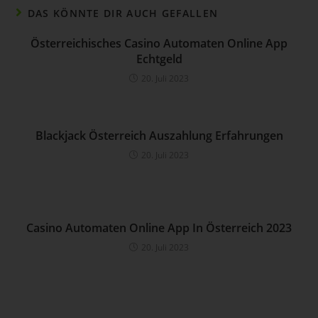
DAS KÖNNTE DIR AUCH GEFALLEN
Pseudonymisierung ist die Verarbeitung personenbezogener
Daten in einer Weise, auf welche die personenbezogenen
Österreichisches Casino Automaten Online App
Daten ohne Hinzuziehung zusätzlicher Informationen nicht
Echtgeld
mehr einer spezifischen betroffenen Person zugeordnet
werden können, sofern diese zusätzlichen Informationen
20. Juli 2023
gesondert aufbewahrt werden und technischen und
organisatorischen Maßnahmen unterliegen, die
gewährleisten, dass die personenbezogenen Daten nicht
Blackjack Österreich Auszahlung Erfahrungen
einer identifizierten oder identifizierbaren natürlichen Person
20. Juli 2023
zugewiesen werden.
g) Verantwortlicher oder für die
Verarbeitung Verantwortlicher
Verantwortlicher oder für die Verarbeitung Verantwortlicher ist
Casino Automaten Online App In Österreich 2023
die natürliche oder juristische Person, Behörde, Einrichtung
20. Juli 2023
oder andere Stelle, die allein oder gemeinsam mit anderen
über die Zwecke und Mittel der Verarbeitung von
personenbezogenen Daten entscheidet. Sind die Zwecke
und Mittel dieser Verarbeitung durch das Unionsrecht oder
das Recht der Mitgliedstaaten vorgegeben, so kann der