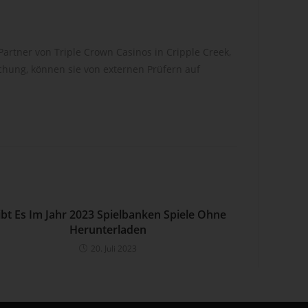
den
 Partner von Triple Crown Casinos in Cripple Creek,
schung, können sie von externen Prüfern auf
ang
ibt Es Im Jahr 2023 Spielbanken Spiele Ohne
er
Herunterladen
20. Juli 2023