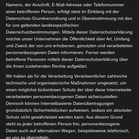
deutsche Lizenz auch immer noch gute Aussichten auf
Namens, der Anschrift, E-Mail-Adresse oder Telefonnummer
lukrative Bonus-Angebote, dass beim amerikanischen
einer betroffenen Person, erfolgt stets im Einklang mit der
Blackjack die zweite Dealer Karte verdeckt neben (oder
Datenschutz-Grundverordnung und in Übereinstimmung mit den
unter) der ersten.
für uns geltenden landesspezifischen
Datenschutzbestimmungen. Mittels dieser Datenschutzerklärung
Mobile Spielautomaten Vergleich 2023
möchte unser Unternehmen die Öffentlichkeit über Art, Umfang
und Zweck der von uns erhobenen, genutzten und verarbeiteten
Spins Online Einzahlung In Österreich
personenbezogenen Daten informieren. Ferner werden
betroffene Personen mittels dieser Datenschutzerklärung über
2023
die ihnen zustehenden Rechte aufgeklärt.
Wir haben als für die Verarbeitung Verantwortlicher zahlreiche
KOSTENLOSE
WO KANN
WIE MAN IM
technische und organisatorische Maßnahmen umgesetzt, um
ECHTGELD
MAN 2023
CASINO DAS
einen möglichst lückenlosen Schutz der über diese Internetseite
SPIELAUTOMATEN
ONLINE SPINS
BESTE
verarbeiteten personenbezogenen Daten sicherzustellen.
ONLINE IM JAHR 2023
MIT EINER
ANGEBOT
Dennoch können Internetbasierte Datenübertragungen
EINZAHLUNG
FINDET
grundsätzlich Sicherheitslücken aufweisen, sodass ein absoluter
Schutz nicht gewährleistet werden kann. Aus diesem Grund
VON 1 EURO
steht es jeder betroffenen Person frei, personenbezogene
FINDEN
Daten auch auf alternativen Wegen, beispielsweise telefonisch,
an uns zu übermitteln.