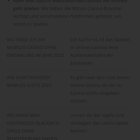
Kann man 2023 in elektronischen casinos mit echtem
andere Form der Bereitstellung, den Abgleich oder die
geld spielen
: Wir haben die Bitcoin-Casino-Branche
Verknüpfung, die Einschränkung, das Löschen oder die
verfolgt und verschiedene Plattformen getestet, um
Vernichtung.
sofort zu spielen.
d) Einschränkung der Verarbeitung
Einschränkung der Verarbeitung ist die Markierung
WO FINDE ICH EIN
Die Sache ist, ist das Spielen
gespeicherter personenbezogener Daten mit dem Ziel, ihre
MOBILES CASINO OHNE
in Online-Casinos eine
künftige Verarbeitung einzuschränken.
EINZAHLUNG IM JAHR 2023
Achterbahnfahrt der
e) Profiling
Emotionen.
Profiling ist jede Art der automatisierten Verarbeitung
WIE FUNKTIONIEREN
Es gibt zwar kein Live-Dealer-
personenbezogener Daten, die darin besteht, dass diese
MOBILES SLOTS 2023
Online-Casino, da Sie im
personenbezogenen Daten verwendet werden, um
bestimmte persönliche Aspekte, die sich auf eine natürliche
Casino nichts eingeben
Person beziehen, zu bewerten, insbesondere, um Aspekte
müssen.
bezüglich Arbeitsleistung, wirtschaftlicher Lage, Gesundheit,
persönlicher Vorlieben, Interessen, Zuverlässigkeit,
WO KANN MAN
Lernen sie die regeln und
Verhalten, Aufenthaltsort oder Ortswechsel dieser natürlichen
KOSTENLOSE BLACKJACK-
strategien der casino-spiele
Person zu analysieren oder vorherzusagen.
SPIELE OHNE
kennen!
f) Pseudonymisierung
REGISTRIERUNG FINDEN