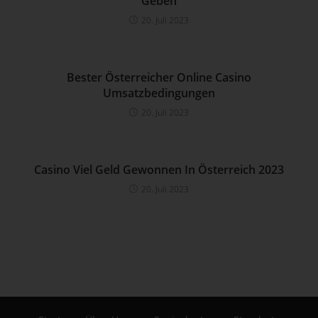
Geben
j) Dritter
20. Juli 2023
Dritter ist eine natürliche oder juristische Person, Behörde,
Einrichtung oder andere Stelle außer der betroffenen
Person, dem Verantwortlichen, dem Auftragsverarbeiter und
Bester Österreicher Online Casino
den Personen, die unter der unmittelbaren Verantwortung
Umsatzbedingungen
des Verantwortlichen oder des Auftragsverarbeiters befugt
sind, die personenbezogenen Daten zu verarbeiten.
20. Juli 2023
k) Einwilligung
Einwilligung ist jede von der betroffenen Person freiwillig für
Casino Viel Geld Gewonnen In Österreich 2023
den bestimmten Fall in informierter Weise und
unmissverständlich abgegebene Willensbekundung in Form
20. Juli 2023
einer Erklärung oder einer sonstigen eindeutigen
bestätigenden Handlung, mit der die betroffene Person zu
verstehen gibt, dass sie mit der Verarbeitung der sie
betreffenden personenbezogenen Daten einverstanden ist.
Name und Anschrift des für die
Verarbeitung Verantwortlichen