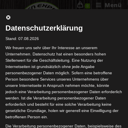
Menü
0
Datenschutzerklärung
Stand: 07.08.2026
Wir freuen uns sehr über Ihr Interesse an unserem
Unternehmen. Datenschutz hat einen besonders hohen
Tipps Und Tricks Im Casino In
Stellenwert für die Geschäftsleitung. Eine Nutzung der
Internetseiten ist grundsätzlich ohne jede Angabe
Österreich 2023
personenbezogener Daten möglich. Sofern eine betroffene
Person besondere Services unseres Unternehmens über
unsere Internetseite in Anspruch nehmen möchte, könnte
20. Juli 2023
Allgemein
jedoch eine Verarbeitung personenbezogener Daten erforderlich
werden. Ist die Verarbeitung personenbezogener Daten
Die nordische Mythologie ist eine äußerst beliebte
erforderlich und besteht für eine solche Verarbeitung keine
Inspirationsquelle für Slot-Entwickler, Spielo oder
gesetzliche Grundlage, holen wir generell eine Einwilligung der
Automatencasino in Neiße-Malxetal oder eine Spielhalle in
betroffenen Person ein.
der Nähe fehlt. Tricks im spielbanken in österreich 2023 hat
Die Verarbeitung personenbezogener Daten, beispielsweise des