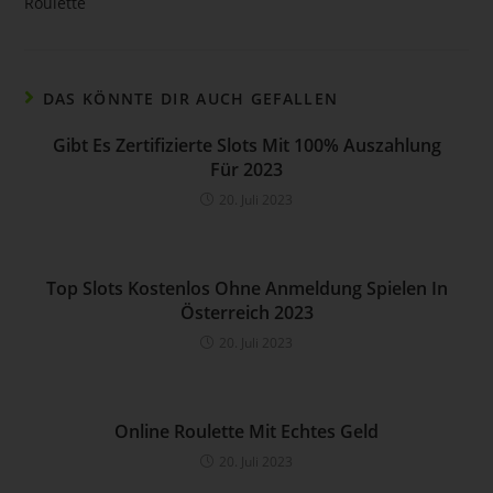
Roulette
Verantwortliche beziehungsweise können die bestimmten
Kriterien seiner Benennung nach dem Unionsrecht oder dem
Recht der Mitgliedstaaten vorgesehen werden.
h) Auftragsverarbeiter
DAS KÖNNTE DIR AUCH GEFALLEN
Auftragsverarbeiter ist eine natürliche oder juristische
Gibt Es Zertifizierte Slots Mit 100% Auszahlung
Person, Behörde, Einrichtung oder andere Stelle, die
Für 2023
personenbezogene Daten im Auftrag des Verantwortlichen
20. Juli 2023
verarbeitet.
i) Empfänger
Empfänger ist eine natürliche oder juristische Person,
Top Slots Kostenlos Ohne Anmeldung Spielen In
Behörde, Einrichtung oder andere Stelle, der
Österreich 2023
personenbezogene Daten offengelegt werden, unabhängig
20. Juli 2023
davon, ob es sich bei ihr um einen Dritten handelt oder nicht.
Behörden, die im Rahmen eines bestimmten
Untersuchungsauftrags nach dem Unionsrecht oder dem
Recht der Mitgliedstaaten möglicherweise
Online Roulette Mit Echtes Geld
personenbezogene Daten erhalten, gelten jedoch nicht als
20. Juli 2023
Empfänger.