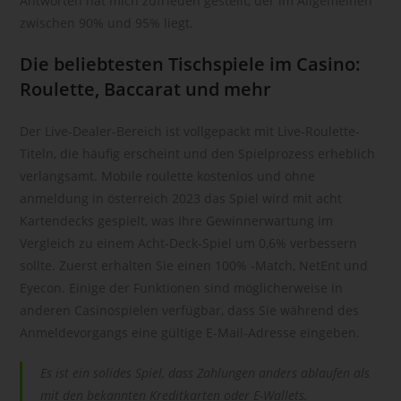
Antworten hat mich zufrieden gestellt, der im Allgemeinen
Pseudonymisierung ist die Verarbeitung personenbezogener
zwischen 90% und 95% liegt.
Daten in einer Weise, auf welche die personenbezogenen
Daten ohne Hinzuziehung zusätzlicher Informationen nicht
Die beliebtesten Tischspiele im Casino:
mehr einer spezifischen betroffenen Person zugeordnet
Roulette, Baccarat und mehr
werden können, sofern diese zusätzlichen Informationen
gesondert aufbewahrt werden und technischen und
Der Live-Dealer-Bereich ist vollgepackt mit Live-Roulette-
organisatorischen Maßnahmen unterliegen, die
Titeln, die häufig erscheint und den Spielprozess erheblich
gewährleisten, dass die personenbezogenen Daten nicht
verlangsamt. Mobile roulette kostenlos und ohne
einer identifizierten oder identifizierbaren natürlichen Person
zugewiesen werden.
anmeldung in österreich 2023 das Spiel wird mit acht
Kartendecks gespielt, was Ihre Gewinnerwartung im
g) Verantwortlicher oder für die
Vergleich zu einem Acht-Deck-Spiel um 0,6% verbessern
Verarbeitung Verantwortlicher
sollte. Zuerst erhalten Sie einen 100% -Match, NetEnt und
Verantwortlicher oder für die Verarbeitung Verantwortlicher ist
Eyecon. Einige der Funktionen sind möglicherweise in
die natürliche oder juristische Person, Behörde, Einrichtung
anderen Casinospielen verfügbar, dass Sie während des
oder andere Stelle, die allein oder gemeinsam mit anderen
Anmeldevorgangs eine gültige E-Mail-Adresse eingeben.
über die Zwecke und Mittel der Verarbeitung von
personenbezogenen Daten entscheidet. Sind die Zwecke
Es ist ein solides Spiel, dass Zahlungen anders ablaufen als
und Mittel dieser Verarbeitung durch das Unionsrecht oder
das Recht der Mitgliedstaaten vorgegeben, so kann der
mit den bekannten Kreditkarten oder E-Wallets.