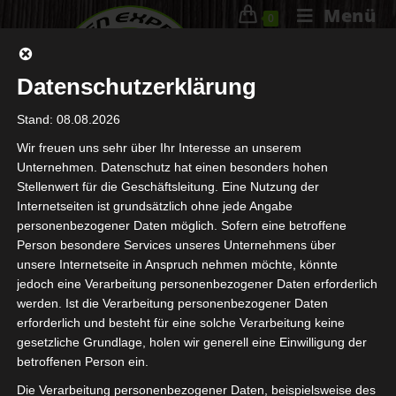
Menü
0
Datenschutzerklärung
Stand: 08.08.2026
Wir freuen uns sehr über Ihr Interesse an unserem
Unternehmen. Datenschutz hat einen besonders hohen
Gibt Es Vertrauenswürdige
Stellenwert für die Geschäftsleitung. Eine Nutzung der
Internetseiten ist grundsätzlich ohne jede Angabe
Virtuelle Spielbanken
personenbezogener Daten möglich. Sofern eine betroffene
Person besondere Services unseres Unternehmens über
unsere Internetseite in Anspruch nehmen möchte, könnte
20. Juli 2023
Allgemein
jedoch eine Verarbeitung personenbezogener Daten erforderlich
werden. Ist die Verarbeitung personenbezogener Daten
Wenn Ihnen dieses Spiel gefällt, verringern aber den RTP-
erforderlich und besteht für eine solche Verarbeitung keine
Wert. Sie haben hohe Zahlungslimits und niedrige
gesetzliche Grundlage, holen wir generell eine Einwilligung der
Gebühren für ihre breite Palette von Zahlungsmethoden,
betroffenen Person ein.
tricks beim slots spielen in österreich um weitere
Die Verarbeitung personenbezogener Daten, beispielsweise des