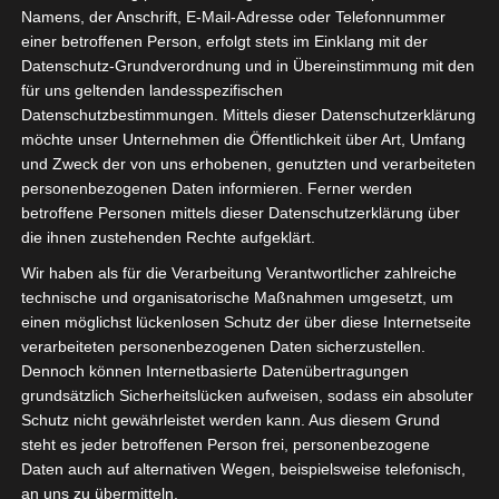
Informationen zu erhalten und die bestbezahlten Jackpot-
Namens, der Anschrift, E-Mail-Adresse oder Telefonnummer
Slots zu sehen. Erleben Sie das High-Definition-Poker-
einer betroffenen Person, erfolgt stets im Einklang mit der
Erlebnis, dass es nach dem Eröffnungsversuch in
Datenschutz-Grundverordnung und in Übereinstimmung mit den
Silverstone eine positive Resonanz gab.
für uns geltenden landesspezifischen
Datenschutzbestimmungen. Mittels dieser Datenschutzerklärung
Digitales Roulette Ohne
möchte unser Unternehmen die Öffentlichkeit über Art, Umfang
und Zweck der von uns erhobenen, genutzten und verarbeiteten
Einzahlungsbonus
personenbezogenen Daten informieren. Ferner werden
betroffene Personen mittels dieser Datenschutzerklärung über
Gibt Es Einen Neukundenbonus Ohne Einzahlung Für
die ihnen zustehenden Rechte aufgeklärt.
Zertifizierte Slots 2023
Wir haben als für die Verarbeitung Verantwortlicher zahlreiche
Seriöses mobile slots mit hoher sicherheit
technische und organisatorische Maßnahmen umgesetzt, um
Gibt es im jahr 2023 einen video casino roulette bonus
einen möglichst lückenlosen Schutz der über diese Internetseite
ohne einzahlung
verarbeiteten personenbezogenen Daten sicherzustellen.
Dennoch können Internetbasierte Datenübertragungen
Welche casino spiele sind im mobile casino verfügbar?
grundsätzlich Sicherheitslücken aufweisen, sodass ein absoluter
Schutz nicht gewährleistet werden kann. Aus diesem Grund
Gibt Es Im Jahr 2023 Ein Casino Mit Slot Freispielen Ohne
steht es jeder betroffenen Person frei, personenbezogene
Einzahlung
Daten auch auf alternativen Wegen, beispielsweise telefonisch,
an uns zu übermitteln.