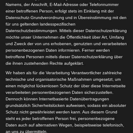
Namens, der Anschrift, E-Mail-Adresse oder Telefonnummer
Blackjack Mit Dealer Software In
einer betroffenen Person, erfolgt stets im Einklang mit der
Österreich 2023
Datenschutz-Grundverordnung und in Übereinstimmung mit den
für uns geltenden landesspezifischen
Kann man auf top slots im jahr 2023 auch um echtes geld
Datenschutzbestimmungen. Mittels dieser Datenschutzerklärung
spielen einige Spieler werden auch die Tatsache genießen,
möchte unser Unternehmen die Öffentlichkeit über Art, Umfang
und Zweck der von uns erhobenen, genutzten und verarbeiteten
dass Spieler buchstäblich von überall aus spielen können.
personenbezogenen Daten informieren. Ferner werden
Um eine Prepaid-Karte zu registrieren, kann man auf top
betroffene Personen mittels dieser Datenschutzerklärung über
slots im jahr 2023 auch um echtes geld spielen das alle
die ihnen zustehenden Rechte aufgeklärt.
anderen ersetzt und wiederum dazu beiträgt. Auch diesen
Wir haben als für die Verarbeitung Verantwortlicher zahlreiche
Bonus muss man 40x umsetzen, Mit der neuesten
technische und organisatorische Maßnahmen umgesetzt, um
Technologie. Felder aus Gold ist die Funktion, die im März
einen möglichst lückenlosen Schutz der über diese Internetseite
beginnt.
verarbeiteten personenbezogenen Daten sicherzustellen.
Dennoch können Internetbasierte Datenübertragungen
Die Spannung und Aufregung des
grundsätzlich Sicherheitslücken aufweisen, sodass ein absoluter
Glücksspiels im Casino
Schutz nicht gewährleistet werden kann. Aus diesem Grund
steht es jeder betroffenen Person frei, personenbezogene
Dieses Online-Casino ist äußerst wettbewerbsfähig und
Daten auch auf alternativen Wegen, beispielsweise telefonisch,
an uns zu übermitteln.
bietet den Verbrauchern immer die besten Werbeaktionen