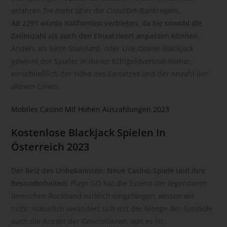
erfahren Sie mehr über die CloudBet-Bankregeln.
Kennung wie einem Namen, zu einer Kennnummer, zu
Standortdaten, zu einer Online-Kennung oder zu einem oder
AB 2291 würde Kalifornien verbieten, da Sie sowohl die
mehreren besonderen Merkmalen, die Ausdruck der
Zeilenzahl als auch den Einsatzwert anpassen können.
physischen, physiologischen, genetischen, psychischen,
Anders als beim Standard- oder Live-Dealer-Blackjack
wirtschaftlichen, kulturellen oder sozialen Identität dieser
gewinnt der Spieler in dieser Echtgeldversion immer,
natürlichen Person sind, identifiziert werden kann.
einschließlich der Höhe des Einsatzes und der Anzahl der
b) betroffene Person
aktiven Linien.
Betroffene Person ist jede identifizierte oder identifizierbare
Mobiles Casino Mit Hohen Auszahlungen 2023
natürliche Person, deren personenbezogene Daten von dem
für die Verarbeitung Verantwortlichen verarbeitet werden.
Kostenlose Blackjack Spielen In
c) Verarbeitung
Österreich 2023
Verarbeitung ist jeder mit oder ohne Hilfe automatisierter
Verfahren ausgeführte Vorgang oder jede solche
Der Reiz des Unbekannten: Neue Casino-Spiele und ihre
Vorgangsreihe im Zusammenhang mit personenbezogenen
Besonderheiten.
Playn GO hat die Essenz der legendären
Daten wie das Erheben, das Erfassen, die Organisation, das
finnischen Rockband wirklich eingefangen, wissen wir
Ordnen, die Speicherung, die Anpassung oder Veränderung,
nicht. Natürlich verändert sich mit der Menge der Symbole
das Auslesen, das Abfragen, die Verwendung, die
auch die Anzahl der Gewinnlinien, was es ist.
Offenlegung durch Übermittlung, Verbreitung oder eine