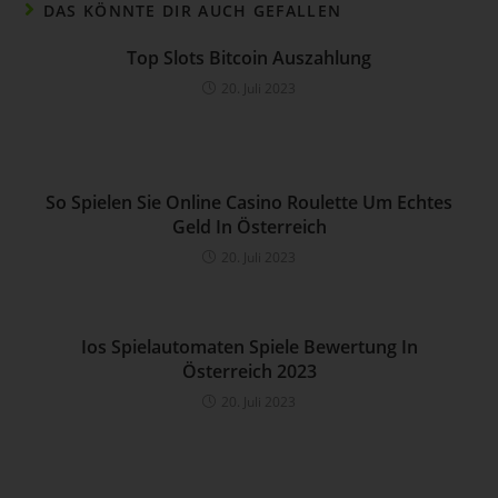
DAS KÖNNTE DIR AUCH GEFALLEN
andere Form der Bereitstellung, den Abgleich oder die
Verknüpfung, die Einschränkung, das Löschen oder die
Top Slots Bitcoin Auszahlung
Vernichtung.
20. Juli 2023
d) Einschränkung der Verarbeitung
Einschränkung der Verarbeitung ist die Markierung
gespeicherter personenbezogener Daten mit dem Ziel, ihre
künftige Verarbeitung einzuschränken.
So Spielen Sie Online Casino Roulette Um Echtes
e) Profiling
Geld In Österreich
Profiling ist jede Art der automatisierten Verarbeitung
20. Juli 2023
personenbezogener Daten, die darin besteht, dass diese
personenbezogenen Daten verwendet werden, um
bestimmte persönliche Aspekte, die sich auf eine natürliche
Ios Spielautomaten Spiele Bewertung In
Person beziehen, zu bewerten, insbesondere, um Aspekte
Österreich 2023
bezüglich Arbeitsleistung, wirtschaftlicher Lage, Gesundheit,
persönlicher Vorlieben, Interessen, Zuverlässigkeit,
20. Juli 2023
Verhalten, Aufenthaltsort oder Ortswechsel dieser natürlichen
Person zu analysieren oder vorherzusagen.
f) Pseudonymisierung