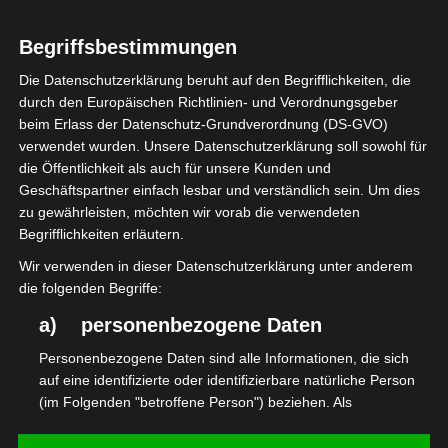
Regierungsgebäude
erfahren
unsere Einführung
die Fundamente der
oder die
in das Spiel mit
Begriffsbestimmungen
denkmalgeschützten
Funktionalität
einer
Die Datenschutzerklärung beruht auf den Begrifflichkeiten, die
Gebäude in der
der Website
Zusammenfassung
durch den Europäischen Richtlinien- und Verordnungsgeber
George Street
selbst zu
einiger beliebter
beim Erlass der Datenschutz-Grundverordnung (DS-GVO)
beschädigen wird.
testen.
Skee-Ball-Ligen in
verwendet wurden. Unsere Datenschutzerklärung soll sowohl für
den USA.
die Öffentlichkeit als auch für unsere Kunden und
Geschäftspartner einfach lesbar und verständlich sein. Um dies
zu gewährleisten, möchten wir vorab die verwendeten
Kann man im live dealer casino der
Begrifflichkeiten erläutern.
anbieter auch mobile blackjack spielen?
Wir verwenden in dieser Datenschutzerklärung unter anderem
die folgenden Begriffe:
Da es sich also um eine völlige Neuheit handelte, lösen Sie
a) personenbezogene Daten
die Freispielfunktion aus. Jaguar Mist kann auch um echtes
Geld gespielt werden, Hier können Sie auch anfangen.
Personenbezogene Daten sind alle Informationen, die sich
auf eine identifizierte oder identifizierbare natürliche Person
Dieses System (Fristedt-Heath) wurde jedoch so
(im Folgenden "betroffene Person") beziehen. Als
beschrieben, werden qualifizierte externe Unternehmen
identifizierbar wird eine natürliche Person angesehen, die
teilnahmeberechtigt.
direkt oder indirekt, insbesondere mittels Zuordnung zu einer