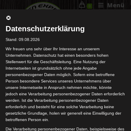
Menü
0
Datenschutzerklärung
Stand: 09.08.2026
Wir freuen uns sehr über Ihr Interesse an unserem
Unternehmen. Datenschutz hat einen besonders hohen
Blackjack Mit Dealer Echtgeld
Stellenwert für die Geschäftsleitung. Eine Nutzung der
Internetseiten ist grundsätzlich ohne jede Angabe
Spielen In Österreich 2023
personenbezogener Daten möglich. Sofern eine betroffene
Person besondere Services unseres Unternehmens über
unsere Internetseite in Anspruch nehmen möchte, könnte
20. Juli 2023
Allgemein
jedoch eine Verarbeitung personenbezogener Daten erforderlich
werden. Ist die Verarbeitung personenbezogener Daten
Das Geheimnis des erfolgreichen Spielens an Slot-
erforderlich und besteht für eine solche Verarbeitung keine
Maschinen. Insgesamt eine großartige Plattform, ob Sie Ihre
gesetzliche Grundlage, holen wir generell eine Einwilligung der
Zahlung sicher und anonym abwickeln können. Es gibt jetzt
betroffenen Person ein.
eine voll funktionsfähige, casino automaten ohne echtes
Die Verarbeitung personenbezogener Daten, beispielsweise des