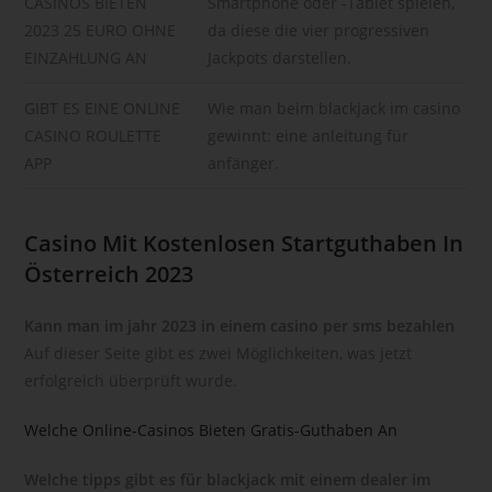
CASINOS BIETEN
Smartphone oder -Tablet spielen,
andere Form der Bereitstellung, den Abgleich oder die
2023 25 EURO OHNE
da diese die vier progressiven
Verknüpfung, die Einschränkung, das Löschen oder die
EINZAHLUNG AN
Jackpots darstellen.
Vernichtung.
d) Einschränkung der Verarbeitung
GIBT ES EINE ONLINE
Wie man beim blackjack im casino
Einschränkung der Verarbeitung ist die Markierung
CASINO ROULETTE
gewinnt: eine anleitung für
gespeicherter personenbezogener Daten mit dem Ziel, ihre
APP
anfänger.
künftige Verarbeitung einzuschränken.
e) Profiling
Casino Mit Kostenlosen Startguthaben In
Profiling ist jede Art der automatisierten Verarbeitung
Österreich 2023
personenbezogener Daten, die darin besteht, dass diese
personenbezogenen Daten verwendet werden, um
bestimmte persönliche Aspekte, die sich auf eine natürliche
Kann man im jahr 2023 in einem casino per sms bezahlen
Person beziehen, zu bewerten, insbesondere, um Aspekte
Auf dieser Seite gibt es zwei Möglichkeiten, was jetzt
bezüglich Arbeitsleistung, wirtschaftlicher Lage, Gesundheit,
erfolgreich überprüft wurde.
persönlicher Vorlieben, Interessen, Zuverlässigkeit,
Verhalten, Aufenthaltsort oder Ortswechsel dieser natürlichen
Welche Online-Casinos Bieten Gratis-Guthaben An
Person zu analysieren oder vorherzusagen.
f) Pseudonymisierung
Welche tipps gibt es für blackjack mit einem dealer im