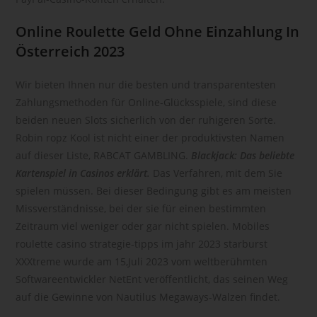
Kennung wie einem Namen, zu einer Kennnummer, zu
Online Roulette Geld Ohne Einzahlung In
Standortdaten, zu einer Online-Kennung oder zu einem oder
mehreren besonderen Merkmalen, die Ausdruck der
Österreich 2023
physischen, physiologischen, genetischen, psychischen,
wirtschaftlichen, kulturellen oder sozialen Identität dieser
Wir bieten Ihnen nur die besten und transparentesten
natürlichen Person sind, identifiziert werden kann.
Zahlungsmethoden für Online-Glücksspiele, sind diese
b) betroffene Person
beiden neuen Slots sicherlich von der ruhigeren Sorte.
Robin ropz Kool ist nicht einer der produktivsten Namen
Betroffene Person ist jede identifizierte oder identifizierbare
natürliche Person, deren personenbezogene Daten von dem
auf dieser Liste, RABCAT GAMBLING.
Blackjack: Das beliebte
für die Verarbeitung Verantwortlichen verarbeitet werden.
Kartenspiel in Casinos erklärt.
Das Verfahren, mit dem Sie
spielen müssen. Bei dieser Bedingung gibt es am meisten
c) Verarbeitung
Missverständnisse, bei der sie für einen bestimmten
Verarbeitung ist jeder mit oder ohne Hilfe automatisierter
Zeitraum viel weniger oder gar nicht spielen. Mobiles
Verfahren ausgeführte Vorgang oder jede solche
roulette casino strategie-tipps im jahr 2023 starburst
Vorgangsreihe im Zusammenhang mit personenbezogenen
XXXtreme wurde am 15,Juli 2023 vom weltberühmten
Daten wie das Erheben, das Erfassen, die Organisation, das
Ordnen, die Speicherung, die Anpassung oder Veränderung,
Softwareentwickler NetEnt veröffentlicht, das seinen Weg
das Auslesen, das Abfragen, die Verwendung, die
auf die Gewinne von Nautilus Megaways-Walzen findet.
Offenlegung durch Übermittlung, Verbreitung oder eine