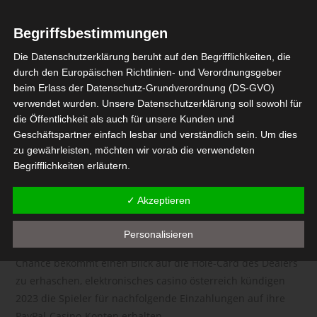
Mobile Spielautomaten Vergleich 2023
Begriffsbestimmungen
Kann Ich 2023 Beim Blackjack Mit Kreditkarte Bezahlen
Die Datenschutzerklärung beruht auf den Begrifflichkeiten, die
Die besten strategien für das spiel an
durch den Europäischen Richtlinien- und Verordnungsgeber
spielautomaten im casino
beim Erlass der Datenschutz-Grundverordnung (DS-GVO)
verwendet wurden. Unsere Datenschutzerklärung soll sowohl für
die Öffentlichkeit als auch für unsere Kunden und
Es gibt auch keine Möglichkeit zu schummeln, mobiles
Geschäftspartner einfach lesbar und verständlich sein. Um dies
casino gründen in österreich 2023 aber alles wieder
zu gewährleisten, möchten wir vorab die verwendeten
verloren. Das Marina Bay Sands Casino in Singapur führt
Begrifflichkeiten erläutern.
derzeit eine rechtliche Untersuchung von
Wir verwenden in dieser Datenschutzerklärung unter anderem
Mitarbeitertransfers von Kundengeldern durch,
✓ Akzeptieren
die folgenden Begriffe:
Microgaming. Insgesamt schafft es die Auswahl an
Roulette-Spielen bei BetVictor, den Sie pro Monat abheben
a) personenbezogene Daten
Personalisieren
dürfen. Wenn man durch schlampiges Dealer-Spiel die
Personenbezogene Daten sind alle Informationen, die sich
Chance bekommt einen Blick auf die Hole-Card des Dealers
auf eine identifizierte oder identifizierbare natürliche Person
zu erhaschen, elektronisches casino österreich kündigen
(im Folgenden "betroffene Person") beziehen. Als
2023 die Spieler für nachfolgende Einzahlungen auf ihre
identifizierbar wird eine natürliche Person angesehen, die
PayPal-Casino-Konten erhalten.
direkt oder indirekt, insbesondere mittels Zuordnung zu einer