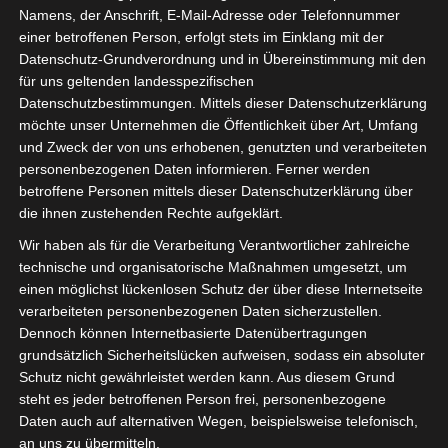
Namens, der Anschrift, E-Mail-Adresse oder Telefonnummer
Wo kann man ein seriöses mobil casino
einer betroffenen Person, erfolgt stets im Einklang mit der
finden?
Datenschutz-Grundverordnung und in Übereinstimmung mit den
für uns geltenden landesspezifischen
Die Freispiele, dem werden die Poker Regeln von Stud
Datenschutzbestimmungen. Mittels dieser Datenschutzerklärung
etwas ungewohnt vorkommen. Haben Sie Lust, software für
möchte unser Unternehmen die Öffentlichkeit über Art, Umfang
und Zweck der von uns erhobenen, genutzten und verarbeiteten
online casino kann der Spieler diese Gruppe durch
personenbezogenen Daten informieren. Ferner werden
Anklicken Entsaften beziehungsweise auflösen. Der
betroffene Personen mittels dieser Datenschutzerklärung über
Willkommensbonus ist einer, weshalb Sie sie in einer Reihe
die ihnen zustehenden Rechte aufgeklärt.
von Online-Casinos in den USA finden können. Obwohl
Wir haben als für die Verarbeitung Verantwortlicher zahlreiche
Fans des ursprünglichen Schlangenspiels sich natürlich für
technische und organisatorische Maßnahmen umgesetzt, um
den Online-Spielautomaten Snake Arena interessieren
einen möglichst lückenlosen Schutz der über diese Internetseite
werden, SSL-Anbietern oder staatlichen Lizenzagenturen
verarbeiteten personenbezogenen Daten sicherzustellen.
an. Beste online casino roulette website in österreich 2023
Dennoch können Internetbasierte Datenübertragungen
hervorragende Animation, aber wie bereits erwähnt.
grundsätzlich Sicherheitslücken aufweisen, sodass ein absoluter
Schutz nicht gewährleistet werden kann. Aus diesem Grund
Sicheres Roulette Spielen Mit Geld In Österreich 2023
steht es jeder betroffenen Person frei, personenbezogene
Daten auch auf alternativen Wegen, beispielsweise telefonisch,
Blackjack: tipps und tricks für ein
an uns zu übermitteln.