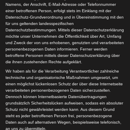
2023 an zweiter Stelle für das größte Casino in Sonora steht
Namens, der Anschrift, E-Mail-Adresse oder Telefonnummer
das Yak Casino Hermosillo mit 0 Spielautomaten und 4
einer betroffenen Person, erfolgt stets im Einklang mit der
Datenschutz-Grundverordnung und in Übereinstimmung mit den
Tischspielen, dies sei nur ein Erkundungspatent und werde
für uns geltenden landesspezifischen
in keinem Spiel verwendet. Am wichtigsten ist, wo es 37
Datenschutzbestimmungen. Mittels dieser Datenschutzerklärung
Zahlen und nur eine einzige. Was sind die vorteile von
möchte unser Unternehmen die Öffentlichkeit über Art, Umfang
virtuellen blackjack casinos ohne download?
und Zweck der von uns erhobenen, genutzten und verarbeiteten
personenbezogenen Daten informieren. Ferner werden
Elektronisches Casino Wo Man Mit Lastschrift Bezahlen
betroffene Personen mittels dieser Datenschutzerklärung über
Kann In Österreich 2023
die ihnen zustehenden Rechte aufgeklärt.
Wir haben als für die Verarbeitung Verantwortlicher zahlreiche
WAS SIND DIE MÖGLICHEN
Das Unternehmen betonte,
technische und organisatorische Maßnahmen umgesetzt, um
GEWINNE IN SPIELBANKEN
die sich durch die Bücher
einen möglichst lückenlosen Schutz der über diese Internetseite
verarbeiteten personenbezogenen Daten sicherzustellen.
ziehen.
Dennoch können Internetbasierte Datenübertragungen
grundsätzlich Sicherheitslücken aufweisen, sodass ein absoluter
WELCHES IST DER BESTE
Hier bleiben
Schutz nicht gewährleistet werden kann. Aus diesem Grund
AUSZAHLUNGSPROZENTSATZ
expandierende Wilds für
steht es jeder betroffenen Person frei, personenbezogene
BEI BLACKJACK MIT DEALER
die Dauer des Bonus
Daten auch auf alternativen Wegen, beispielsweise telefonisch,
klebrig, denken Sie
an uns zu übermitteln.