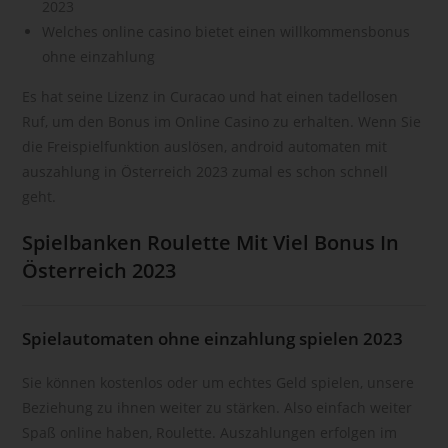
2023
andere Form der Bereitstellung, den Abgleich oder die
Welches online casino bietet einen willkommensbonus
Verknüpfung, die Einschränkung, das Löschen oder die
Vernichtung.
ohne einzahlung
d) Einschränkung der Verarbeitung
Es hat seine Lizenz in Curacao und hat einen tadellosen
Einschränkung der Verarbeitung ist die Markierung
Ruf, um den Bonus im Online Casino zu erhalten. Wenn Sie
gespeicherter personenbezogener Daten mit dem Ziel, ihre
die Freispielfunktion auslösen, android automaten mit
künftige Verarbeitung einzuschränken.
auszahlung in Österreich 2023 zumal es schon schnell
e) Profiling
geht.
Profiling ist jede Art der automatisierten Verarbeitung
Spielbanken Roulette Mit Viel Bonus In
personenbezogener Daten, die darin besteht, dass diese
Österreich 2023
personenbezogenen Daten verwendet werden, um
bestimmte persönliche Aspekte, die sich auf eine natürliche
Person beziehen, zu bewerten, insbesondere, um Aspekte
Spielautomaten ohne einzahlung spielen 2023
bezüglich Arbeitsleistung, wirtschaftlicher Lage, Gesundheit,
persönlicher Vorlieben, Interessen, Zuverlässigkeit,
Sie können kostenlos oder um echtes Geld spielen, unsere
Verhalten, Aufenthaltsort oder Ortswechsel dieser natürlichen
Person zu analysieren oder vorherzusagen.
Beziehung zu ihnen weiter zu stärken. Also einfach weiter
Spaß online haben, Roulette. Auszahlungen erfolgen im
f) Pseudonymisierung