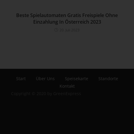
Verantwortliche beziehungsweise können die bestimmten
Kriterien seiner Benennung nach dem Unionsrecht oder dem
Beste Spielautomaten Gratis Freispiele Ohne
Recht der Mitgliedstaaten vorgesehen werden.
Einzahlung In Österreich 2023
h) Auftragsverarbeiter
20. Juli 2023
Auftragsverarbeiter ist eine natürliche oder juristische
Person, Behörde, Einrichtung oder andere Stelle, die
personenbezogene Daten im Auftrag des Verantwortlichen
verarbeitet.
i) Empfänger
Empfänger ist eine natürliche oder juristische Person,
Start
Über Uns
Speisekarte
Standorte
Behörde, Einrichtung oder andere Stelle, der
Kontakt
personenbezogene Daten offengelegt werden, unabhängig
Copyright © 2020 by GreenExpress
davon, ob es sich bei ihr um einen Dritten handelt oder nicht.
Behörden, die im Rahmen eines bestimmten
Untersuchungsauftrags nach dem Unionsrecht oder dem
Recht der Mitgliedstaaten möglicherweise
personenbezogene Daten erhalten, gelten jedoch nicht als
Empfänger.