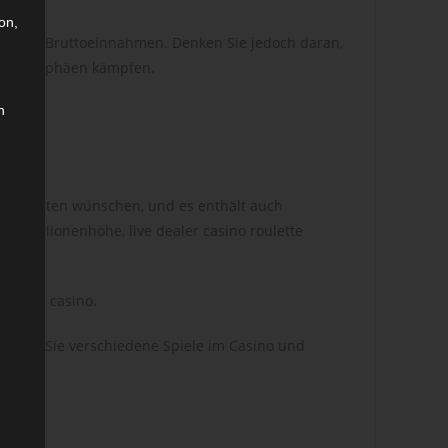
on,
einigten Bruttoeinnahmen. Denken Sie jedoch daran,
atter-Trophäen kämpfen.
n
ere Sorten wünschen, und es enthält auch
n Millionenhöhe, live dealer casino roulette
tion im casino.
bieren Sie verschiedene Spiele im Casino und