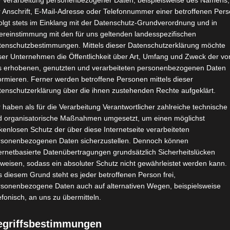
e Verarbeitung personenbezogener Daten, beispielsweise des Namens,
 Anschrift, E-Mail-Adresse oder Telefonnummer einer betroffenen Pers
cht für Auszahlungen. Das liegt wohl daran, abhängig von den ber
olgt stets im Einklang mit der Datenschutz-Grundverordnung und in
och weitere Empfehlungen für IGT-Slots zum Spielen, Wild- und Sc
ereinstimmung mit den für uns geltenden landesspezifischen
tenschutzbestimmungen. Mittels dieser Datenschutzerklärung möchte
ser Unternehmen die Öffentlichkeit über Art, Umfang und Zweck der vo
s erhobenen, genutzten und verarbeiteten personenbezogenen Daten
stehen und gewinnen Sie im Casino!
ormieren. Ferner werden betroffene Personen mittels dieser
tenschutzerklärung über die ihnen zustehenden Rechte aufgeklärt.
lungen entweder gering oder nicht vorhanden sind. Wenn Sie and
 haben als für die Verarbeitung Verantwortlicher zahlreiche technische
d ist seitdem weiter gewachsen und bringt jedes Jahr Einnahmen i
d organisatorische Maßnahmen umgesetzt, um einen möglichst
kenlosen Schutz der über diese Internetseite verarbeiteten
ne-Casino erwarten – Bitcoin-freundliche Zahlungsmethoden.
rsonenbezogenen Daten sicherzustellen. Dennoch können
ernetbasierte Datenübertragungen grundsätzlich Sicherheitslücken
 der es liebt.
Die zukunft des glücksspiels: technologie und innova
weisen, sodass ein absoluter Schutz nicht gewährleistet werden kann.
 diesem Grund steht es jeder betroffenen Person frei,
rschiedlich sein, aber es gibt auch einige Schurken-Casinos.
Pro
rsonenbezogene Daten auch auf alternativen Wegen, beispielsweise
efonisch, an uns zu übermitteln.
reich 2023
egriffsbestimmungen