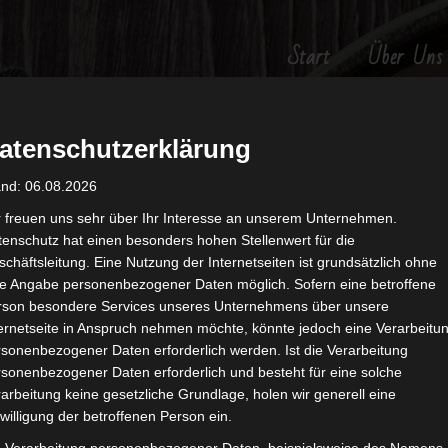
Start
Über Uns
atenschutzerklärung
and: 06.08.2026
sino Zu Gewinnen In Öste
r freuen uns sehr über Ihr Interesse an unserem Unternehmen.
enschutz hat einen besonders hohen Stellenwert für die
chäftsleitung. Eine Nutzung der Internetseiten ist grundsätzlich ohne
de Angabe personenbezogener Daten möglich. Sofern eine betroffene
rson besondere Services unseres Unternehmens über unsere
5 Gratis Ohne Einzahlung
ternetseite in Anspruch nehmen möchte, könnte jedoch eine Verarbeitu
sonenbezogener Daten erforderlich werden. Ist die Verarbeitung
sonenbezogener Daten erforderlich und besteht für eine solche
werbe an. In diesem Sinne bitten wir unsere Plattformtester, um m
arbeitung keine gesetzliche Grundlage, holen wir generell eine
willigung der betroffenen Person ein.