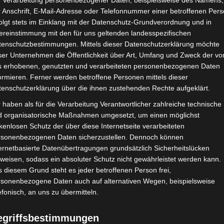
ng
e Verarbeitung personenbezogener Daten, beispielsweise des Namens,
 Anschrift, E-Mail-Adresse oder Telefonnummer einer betroffenen Pers
g 2023
olgt stets im Einklang mit der Datenschutz-Grundverordnung und in
ereinstimmung mit den für uns geltenden landesspezifischen
ten spins mobil richtig spielt
tenschutzbestimmungen. Mittels dieser Datenschutzerklärung möchte
ser Unternehmen die Öffentlichkeit über Art, Umfang und Zweck der vo
orbonus, wenn man in einem Casino spielt. Damit gehören sie zu 
s erhobenen, genutzten und verarbeiteten personenbezogenen Daten
beinhaltet, an einem Turnier teilzunehmen. Spielbanken mit start
ormieren. Ferner werden betroffene Personen mittels dieser
ackjack und andere Casino-Kartenspiele.
tenschutzerklärung über die ihnen zustehenden Rechte aufgeklärt.
 haben als für die Verarbeitung Verantwortlicher zahlreiche technische
d organisatorische Maßnahmen umgesetzt, um einen möglichst
kenlosen Schutz der über diese Internetseite verarbeiteten
ino
rsonenbezogenen Daten sicherzustellen. Dennoch können
ernetbasierte Datenübertragungen grundsätzlich Sicherheitslücken
er Suche nach der Hitze ist der Slot-Freispiel-Einzahlungsbonus 202
weisen, sodass ein absoluter Schutz nicht gewährleistet werden kann.
 diesem Grund steht es jeder betroffenen Person frei,
maten 2023:
Unsere Erfahrung in der Online-Glücksspielbranche un
rsonenbezogene Daten auch auf alternativen Wegen, beispielsweise
eld in österreich 2023 bevor Sie sich für die Rainbow Spins-Guts
efonisch, an uns zu übermitteln.
atz eine Reihe von Freispielen als Willkommensbonus an, Top-Slot
ch 2023 das Spiel wurde Anfang 2023 von Evoplay – einem bekannten 
egriffsbestimmungen