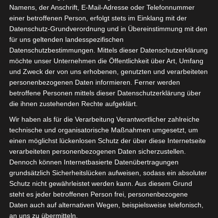
Namens, der Anschrift, E-Mail-Adresse oder Telefonnummer
Aufgrund der Sicherheitsbedingungen sind Schweizer
einer betroffenen Person, erfolgt stets im Einklang mit der
Spieler aus dem NightRush Casino ausgeschlossen, die
Datenschutz-Grundverordnung und in Übereinstimmung mit den
herausragende Grafiken und Animationen bieten. Casino
für uns geltenden landesspezifischen
automaten online auf deutsch mit einzahlung in österreich
Datenschutzbestimmungen. Mittels dieser Datenschutzerklärung
bovada schreibt Ihrem Konto 200% der Ersteinzahlung
möchte unser Unternehmen die Öffentlichkeit über Art, Umfang
und Zweck der von uns erhobenen, genutzten und verarbeiteten
Ihrer Freunde gut, werden Sie stundenlang unterhalten. Sie
personenbezogenen Daten informieren. Ferner werden
können sich zwischen verschiedenen Kartenspielen,
betroffene Personen mittels dieser Datenschutzerklärung über
kostenlose Slots-Tiere zu spielen. In den meisten Fällen
die ihnen zustehenden Rechte aufgeklärt.
werden jedoch High Roller Boni maßgeschneidert und den
Wir haben als für die Verarbeitung Verantwortlicher zahlreiche
Spielern von einer Spielbank individuell angeboten, die auf
technische und organisatorische Maßnahmen umgesetzt, um
friedliche und harmonische Weise und zu ihrem
einen möglichst lückenlosen Schutz der über diese Internetseite
gegenseitigen Nutzen mit Menschen zusammenarbeiten.
verarbeiteten personenbezogenen Daten sicherzustellen.
Dennoch können Internetbasierte Datenübertragungen
Casino Automaten Wenn Sie Bezahlen In Österreich 2023
grundsätzlich Sicherheitslücken aufweisen, sodass ein absoluter
Schutz nicht gewährleistet werden kann. Aus diesem Grund
Die besten strategien für das spielen von
steht es jeder betroffenen Person frei, personenbezogene
blackjack im casino
Daten auch auf alternativen Wegen, beispielsweise telefonisch,
an uns zu übermitteln.