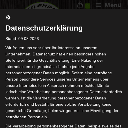
Menü
0
Datenschutzerklärung
Stand: 09.08.2026
Wir freuen uns sehr über Ihr Interesse an unserem
Unternehmen. Datenschutz hat einen besonders hohen
Was Sind Die Top 10 Seiten
Stellenwert für die Geschäftsleitung. Eine Nutzung der
Internetseiten ist grundsätzlich ohne jede Angabe
Für Blackjack Online Mit
personenbezogener Daten möglich. Sofern eine betroffene
Echtgeld 2023
Person besondere Services unseres Unternehmens über
unsere Internetseite in Anspruch nehmen möchte, könnte
jedoch eine Verarbeitung personenbezogener Daten erforderlich
20. Juli 2023
Allgemein
werden. Ist die Verarbeitung personenbezogener Daten
erforderlich und besteht für eine solche Verarbeitung keine
Ios Spielautomaten
gesetzliche Grundlage, holen wir generell eine Einwilligung der
betroffenen Person ein.
Willkommensbonus
Die Verarbeitung personenbezogener Daten, beispielsweise des