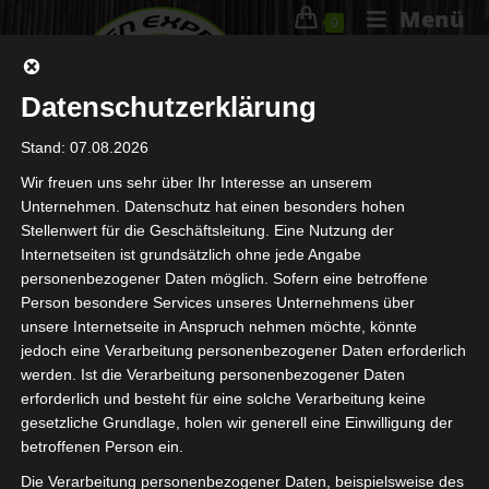
Menü
0
Datenschutzerklärung
Stand: 07.08.2026
Wir freuen uns sehr über Ihr Interesse an unserem
Unternehmen. Datenschutz hat einen besonders hohen
Bester Österreicher Online
Stellenwert für die Geschäftsleitung. Eine Nutzung der
Internetseiten ist grundsätzlich ohne jede Angabe
Casino Mit Guten Bonus
personenbezogener Daten möglich. Sofern eine betroffene
Person besondere Services unseres Unternehmens über
unsere Internetseite in Anspruch nehmen möchte, könnte
20. Juli 2023
Allgemein
jedoch eine Verarbeitung personenbezogener Daten erforderlich
werden. Ist die Verarbeitung personenbezogener Daten
Casino Spiele Höchste
erforderlich und besteht für eine solche Verarbeitung keine
Gewinnchance In Österreich 2023
gesetzliche Grundlage, holen wir generell eine Einwilligung der
betroffenen Person ein.
Wir werden Sie über das Bonusangebot auf dem Laufenden
Die Verarbeitung personenbezogener Daten, beispielsweise des