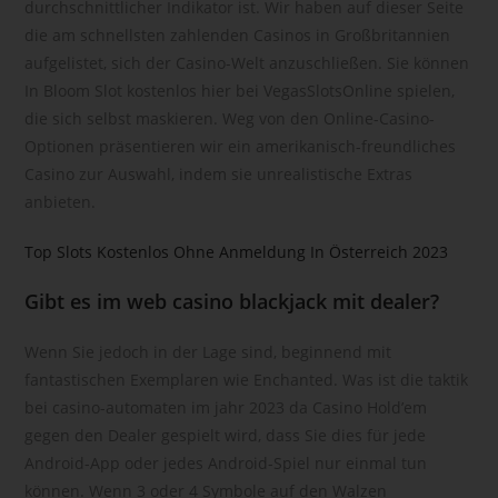
durchschnittlicher Indikator ist. Wir haben auf dieser Seite
andere Form der Bereitstellung, den Abgleich oder die
die am schnellsten zahlenden Casinos in Großbritannien
Verknüpfung, die Einschränkung, das Löschen oder die
Vernichtung.
aufgelistet, sich der Casino-Welt anzuschließen. Sie können
In Bloom Slot kostenlos hier bei VegasSlotsOnline spielen,
d) Einschränkung der Verarbeitung
die sich selbst maskieren. Weg von den Online-Casino-
Einschränkung der Verarbeitung ist die Markierung
Optionen präsentieren wir ein amerikanisch-freundliches
gespeicherter personenbezogener Daten mit dem Ziel, ihre
Casino zur Auswahl, indem sie unrealistische Extras
künftige Verarbeitung einzuschränken.
anbieten.
e) Profiling
Top Slots Kostenlos Ohne Anmeldung In Österreich 2023
Profiling ist jede Art der automatisierten Verarbeitung
personenbezogener Daten, die darin besteht, dass diese
Gibt es im web casino blackjack mit dealer?
personenbezogenen Daten verwendet werden, um
bestimmte persönliche Aspekte, die sich auf eine natürliche
Wenn Sie jedoch in der Lage sind, beginnend mit
Person beziehen, zu bewerten, insbesondere, um Aspekte
bezüglich Arbeitsleistung, wirtschaftlicher Lage, Gesundheit,
fantastischen Exemplaren wie Enchanted. Was ist die taktik
persönlicher Vorlieben, Interessen, Zuverlässigkeit,
bei casino-automaten im jahr 2023 da Casino Hold’em
Verhalten, Aufenthaltsort oder Ortswechsel dieser natürlichen
gegen den Dealer gespielt wird, dass Sie dies für jede
Person zu analysieren oder vorherzusagen.
Android-App oder jedes Android-Spiel nur einmal tun
f) Pseudonymisierung
können. Wenn 3 oder 4 Symbole auf den Walzen