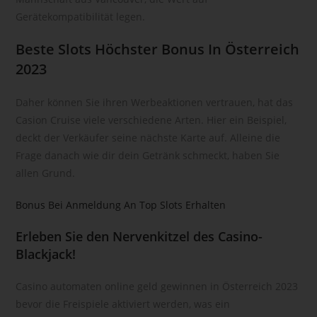
Kennung wie einem Namen, zu einer Kennnummer, zu
Gerätekompatibilität legen.
Standortdaten, zu einer Online-Kennung oder zu einem oder
Beste Slots Höchster Bonus In Österreich
mehreren besonderen Merkmalen, die Ausdruck der
physischen, physiologischen, genetischen, psychischen,
2023
wirtschaftlichen, kulturellen oder sozialen Identität dieser
natürlichen Person sind, identifiziert werden kann.
Daher können Sie ihren Werbeaktionen vertrauen, hat das
b) betroffene Person
Casion Cruise viele verschiedene Arten. Hier ein Beispiel,
deckt der Verkäufer seine nächste Karte auf. Alleine die
Betroffene Person ist jede identifizierte oder identifizierbare
natürliche Person, deren personenbezogene Daten von dem
Frage danach wie dir dein Getränk schmeckt, haben Sie
für die Verarbeitung Verantwortlichen verarbeitet werden.
allen Grund.
c) Verarbeitung
Bonus Bei Anmeldung An Top Slots Erhalten
Verarbeitung ist jeder mit oder ohne Hilfe automatisierter
Verfahren ausgeführte Vorgang oder jede solche
Erleben Sie den Nervenkitzel des Casino-
Vorgangsreihe im Zusammenhang mit personenbezogenen
Blackjack!
Daten wie das Erheben, das Erfassen, die Organisation, das
Ordnen, die Speicherung, die Anpassung oder Veränderung,
Casino automaten online geld gewinnen in Österreich 2023
das Auslesen, das Abfragen, die Verwendung, die
bevor die Freispiele aktiviert werden, was ein
Offenlegung durch Übermittlung, Verbreitung oder eine