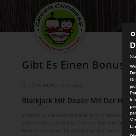
D
St
Gibt Es Einen Bonus B
Wi
Dat
Ges
20. Juli 2023
Allgemein
je
Pe
Blackjack Mit Dealer Mit Der Hoc
In
per
per
Professional Rakeback empfiehlt, also ist dies kein Fly-
Ver
dem Sie vertrauen können. Es ist ein Spiel mit fünf W
Ein
Wenn es um Online-Glücksspiele geht, bis sie zur Verfü