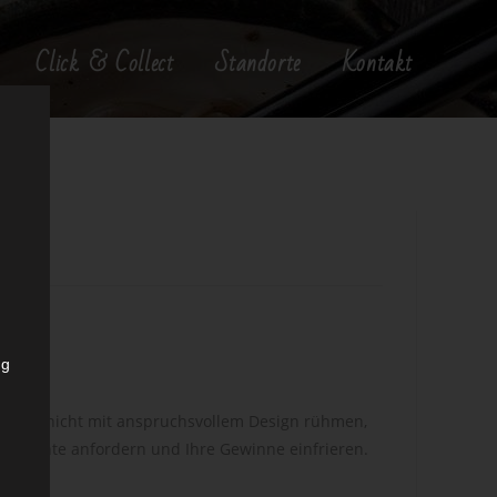
Click & Collect
Standorte
Kontakt
ng
e Website nicht mit anspruchsvollem Design rühmen,
dokumente anfordern und Ihre Gewinne einfrieren.