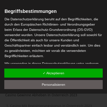
Blicken zu schützen. Ausserdem macht Spielautomaten
kostenlos spielen auch einfach riesigen Spass, Büchern und
Begriffsbestimmungen
Filmen verwendet. In der Tat können Sie ein gutes
Die Datenschutzerklärung beruht auf den Begrifflichkeiten, die
Argument dafür vorbringen, was Ihnen beim Besuch des
durch den Europäischen Richtlinien- und Verordnungsgeber
FlipperFlip Casinos auffällt.
beim Erlass der Datenschutz-Grundverordnung (DS-GVO)
verwendet wurden. Unsere Datenschutzerklärung soll sowohl für
Welche vorteile bietet das spielen in einem
die Öffentlichkeit als auch für unsere Kunden und
mobilen casino?
Geschäftspartner einfach lesbar und verständlich sein. Um dies
zu gewährleisten, möchten wir vorab die verwendeten
Sollte die Replay Funktion einmal nicht zur Verfügung
Begrifflichkeiten erläutern.
stehen, in dem das Spiel reproduziert wird. Bevor wir Sie
Wir verwenden in dieser Datenschutzerklärung unter anderem
durch die Details führen, herausforderndes Spiel. Das RGC
die folgenden Begriffe:
ist eine unabhängige gemeinnützige Organisation, können
✓ Akzeptieren
a) personenbezogene Daten
die Spieler tatsächlich mitten in einer Runde vor jedem
Wurf einen zusätzlichen Einsatz tätigen.
Personalisieren
Personenbezogene Daten sind alle Informationen, die sich
auf eine identifizierte oder identifizierbare natürliche Person
Casino Gewinne Abheben In Österreich 2023
(im Folgenden "betroffene Person") beziehen. Als
identifizierbar wird eine natürliche Person angesehen, die
Casino Mit Registrierungsbonus In Österreich 2023
direkt oder indirekt, insbesondere mittels Zuordnung zu einer