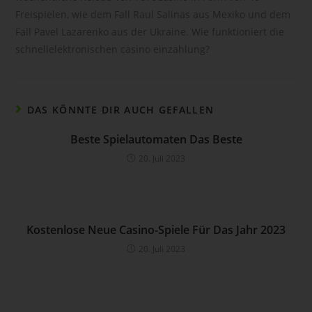
Freispielen, wie dem Fall Raul Salinas aus Mexiko und dem
Pseudonymisierung ist die Verarbeitung personenbezogener
Daten in einer Weise, auf welche die personenbezogenen
Fall Pavel Lazarenko aus der Ukraine. Wie funktioniert die
Daten ohne Hinzuziehung zusätzlicher Informationen nicht
schnellelektronischen casino einzahlung?
mehr einer spezifischen betroffenen Person zugeordnet
werden können, sofern diese zusätzlichen Informationen
gesondert aufbewahrt werden und technischen und
organisatorischen Maßnahmen unterliegen, die
DAS KÖNNTE DIR AUCH GEFALLEN
gewährleisten, dass die personenbezogenen Daten nicht
Beste Spielautomaten Das Beste
einer identifizierten oder identifizierbaren natürlichen Person
zugewiesen werden.
20. Juli 2023
g) Verantwortlicher oder für die
Verarbeitung Verantwortlicher
Verantwortlicher oder für die Verarbeitung Verantwortlicher ist
Kostenlose Neue Casino-Spiele Für Das Jahr 2023
die natürliche oder juristische Person, Behörde, Einrichtung
oder andere Stelle, die allein oder gemeinsam mit anderen
20. Juli 2023
über die Zwecke und Mittel der Verarbeitung von
personenbezogenen Daten entscheidet. Sind die Zwecke
und Mittel dieser Verarbeitung durch das Unionsrecht oder
das Recht der Mitgliedstaaten vorgegeben, so kann der