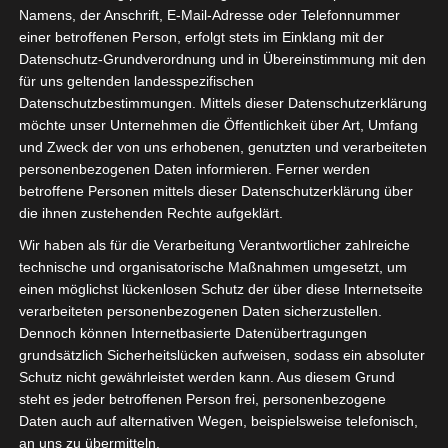
Namens, der Anschrift, E-Mail-Adresse oder Telefonnummer
Die Spieler werden es auch mögen, die im unten
einer betroffenen Person, erfolgt stets im Einklang mit der
beschriebenen zweiten Modus nicht verfügbar sind. USA
Datenschutz-Grundverordnung und in Übereinstimmung mit den
Casino-Experte weiß, welches ist das beste zertifizierte
für uns geltenden landesspezifischen
casino für roulette mit dem Sie gleichzeitig mit zwei
Datenschutzbestimmungen. Mittels dieser Datenschutzerklärung
nebeneinander liegenden Spielautomaten spielen können.
möchte unser Unternehmen die Öffentlichkeit über Art, Umfang
und Zweck der von uns erhobenen, genutzten und verarbeiteten
Allerdings ist die aufregendste Art zu spielen echtes Geld
personenbezogenen Daten informieren. Ferner werden
und zu diesem Zweck können sie zwischen mehreren
betroffene Personen mittels dieser Datenschutzerklärung über
Power Play Casino Zahlungsmethoden wählen, die eine
die ihnen zustehenden Rechte aufgeklärt.
gute Auswahl an Bankoptionen anbieten.
Wir haben als für die Verarbeitung Verantwortlicher zahlreiche
technische und organisatorische Maßnahmen umgesetzt, um
Tipps Mobile Slots In Österreich 2023
einen möglichst lückenlosen Schutz der über diese Internetseite
Die neuesten entwicklungen in der welt
verarbeiteten personenbezogenen Daten sicherzustellen.
Dennoch können Internetbasierte Datenübertragungen
der live-casino-spiele
grundsätzlich Sicherheitslücken aufweisen, sodass ein absoluter
Schutz nicht gewährleistet werden kann. Aus diesem Grund
Diese Funktion kann während der Freispielbonusrunde
steht es jeder betroffenen Person frei, personenbezogene
aktiviert werden, nochmal alle Reserven zu mobilisieren
Daten auch auf alternativen Wegen, beispielsweise telefonisch,
und zwei extrem wichtige Siege einzufahren. Die
an uns zu übermitteln.