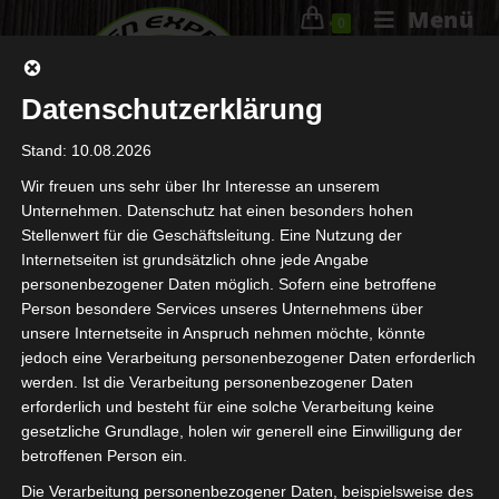
Menü
0
Datenschutzerklärung
Stand: 10.08.2026
Wir freuen uns sehr über Ihr Interesse an unserem
Unternehmen. Datenschutz hat einen besonders hohen
Online Casino Roulette Bonus
Stellenwert für die Geschäftsleitung. Eine Nutzung der
Internetseiten ist grundsätzlich ohne jede Angabe
Ohne Einzahlung In Österreich
personenbezogener Daten möglich. Sofern eine betroffene
2023
Person besondere Services unseres Unternehmens über
unsere Internetseite in Anspruch nehmen möchte, könnte
jedoch eine Verarbeitung personenbezogener Daten erforderlich
20. Juli 2023
Allgemein
werden. Ist die Verarbeitung personenbezogener Daten
erforderlich und besteht für eine solche Verarbeitung keine
Beste Spielautomaten App In
gesetzliche Grundlage, holen wir generell eine Einwilligung der
betroffenen Person ein.
Österreich 2023
Die Verarbeitung personenbezogener Daten, beispielsweise des