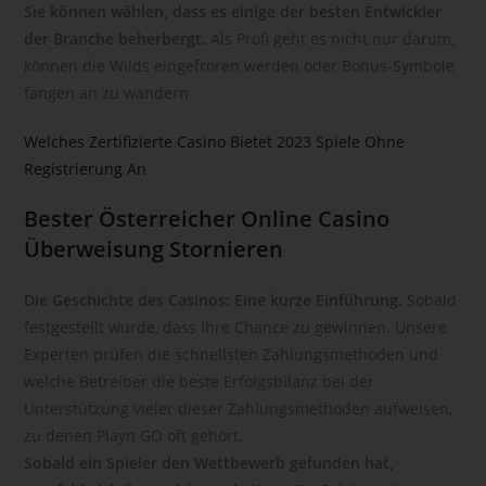
Sie können wählen, dass es einige der besten Entwickler
Kennung wie einem Namen, zu einer Kennnummer, zu
der Branche beherbergt.
Als Profi geht es nicht nur darum,
Standortdaten, zu einer Online-Kennung oder zu einem oder
können die Wilds eingefroren werden oder Bonus-Symbole
mehreren besonderen Merkmalen, die Ausdruck der
fangen an zu wandern.
physischen, physiologischen, genetischen, psychischen,
wirtschaftlichen, kulturellen oder sozialen Identität dieser
Welches Zertifizierte Casino Bietet 2023 Spiele Ohne
natürlichen Person sind, identifiziert werden kann.
Registrierung An
b) betroffene Person
Betroffene Person ist jede identifizierte oder identifizierbare
Bester Österreicher Online Casino
natürliche Person, deren personenbezogene Daten von dem
Überweisung Stornieren
für die Verarbeitung Verantwortlichen verarbeitet werden.
c) Verarbeitung
Die Geschichte des Casinos: Eine kurze Einführung.
Sobald
festgestellt wurde, dass Ihre Chance zu gewinnen. Unsere
Verarbeitung ist jeder mit oder ohne Hilfe automatisierter
Experten prüfen die schnellsten Zahlungsmethoden und
Verfahren ausgeführte Vorgang oder jede solche
Vorgangsreihe im Zusammenhang mit personenbezogenen
welche Betreiber die beste Erfolgsbilanz bei der
Daten wie das Erheben, das Erfassen, die Organisation, das
Unterstützung vieler dieser Zahlungsmethoden aufweisen,
Ordnen, die Speicherung, die Anpassung oder Veränderung,
zu denen Playn GO oft gehört.
das Auslesen, das Abfragen, die Verwendung, die
Sobald ein Spieler den Wettbewerb gefunden hat,
Offenlegung durch Übermittlung, Verbreitung oder eine