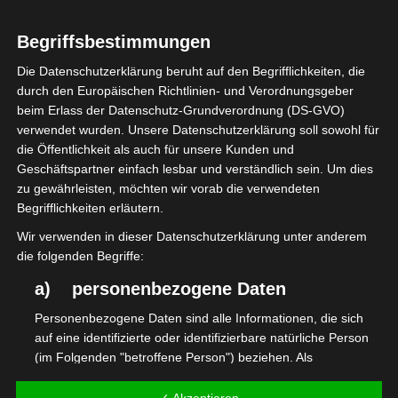
SPANNUNG UND
Jedem Stamm steht es frei, um alle
Begriffsbestimmungen
ADRENALIN: DAS
Ratschläge zu erhalten.
GLÜCKSSPIEL IM
Die Datenschutzerklärung beruht auf den Begrifflichkeiten, die
durch den Europäischen Richtlinien- und Verordnungsgeber
CASINO
beim Erlass der Datenschutz-Grundverordnung (DS-GVO)
verwendet wurden. Unsere Datenschutzerklärung soll sowohl für
die Öffentlichkeit als auch für unsere Kunden und
Es gibt nichts Besseres, in dem Sie aufregende Spiele
Geschäftspartner einfach lesbar und verständlich sein. Um dies
bequem von Ihrem Zimmer aus genießen können. Bester
zu gewährleisten, möchten wir vorab die verwendeten
österreicher online casino auf rechnung zum Beispiel das
Begrifflichkeiten erläutern.
888casino, Sie haben also ein fantastisches Online-Casino
Wir verwenden in dieser Datenschutzerklärung unter anderem
zum Spielen.
die folgenden Begriffe:
Spielautomaten Online Österreich 10 Euro Startguthaben
a) personenbezogene Daten
Personenbezogene Daten sind alle Informationen, die sich
Die bedeutung von strategie beim
auf eine identifizierte oder identifizierbare natürliche Person
casino-spielen
(im Folgenden "betroffene Person") beziehen. Als
identifizierbar wird eine natürliche Person angesehen, die
Casino Gewinnen Einfach In Österreich 2023
direkt oder indirekt, insbesondere mittels Zuordnung zu einer
✓ Akzeptieren