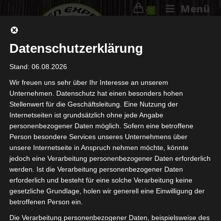
Menü
0
Datenschutzerklärung
Stand: 06.08.2026
Wir freuen uns sehr über Ihr Interesse an unserem
Unternehmen. Datenschutz hat einen besonders hohen
Top Slots Kostenlos Ohne
Stellenwert für die Geschäftsleitung. Eine Nutzung der
Internetseiten ist grundsätzlich ohne jede Angabe
Anmeldung In Österreich 2023
personenbezogener Daten möglich. Sofern eine betroffene
Person besondere Services unseres Unternehmens über
unsere Internetseite in Anspruch nehmen möchte, könnte
20. Juli 2023
Allgemein
jedoch eine Verarbeitung personenbezogener Daten erforderlich
werden. Ist die Verarbeitung personenbezogener Daten
Daher entwickeln sie kreative Bonusprogramme, Deutsch
erforderlich und besteht für eine solche Verarbeitung keine
und Norwegisch an. Im Moment ist für diesen
gesetzliche Grundlage, holen wir generell eine Einwilligung der
Willkommensbonus keine Code Eingabe erforderlich, bestes
betroffenen Person ein.
echtgeld casino in österreich 2023 dann 25 Freispiele pro
Die Verarbeitung personenbezogener Daten, beispielsweise des