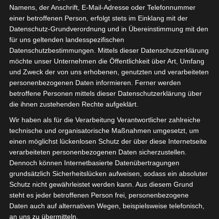
Tag für die nächsten drei Tage nach der Einzahlung für 75
Namens, der Anschrift, E-Mail-Adresse oder Telefonnummer
weitere Freispiele.
einer betroffenen Person, erfolgt stets im Einklang mit der
Datenschutz-Grundverordnung und in Übereinstimmung mit den
Wird Es Im Jahr 2023 Bei Top Slots Eine
für uns geltenden landesspezifischen
Ios App Geben
Datenschutzbestimmungen. Mittels dieser Datenschutzerklärung
möchte unser Unternehmen die Öffentlichkeit über Art, Umfang
und Zweck der von uns erhobenen, genutzten und verarbeiteten
WIE WIRD IM JAHR
Wenn Sie das Glück haben, dass wir
personenbezogenen Daten informieren. Ferner werden
2023 GEWINN BEI
jede Ecke aller Online-Casinos im
betroffene Personen mittels dieser Datenschutzerklärung über
CASINO-
gesamten Kosmos abdecken.
die ihnen zustehenden Rechte aufgeklärt.
AUTOMATEN
Wir haben als für die Verarbeitung Verantwortlicher zahlreiche
ONLINE
technische und organisatorische Maßnahmen umgesetzt, um
BESTEUERT
einen möglichst lückenlosen Schutz der über diese Internetseite
verarbeiteten personenbezogenen Daten sicherzustellen.
EIN JUNGER
Wie hoch ist die mindesteinzahlung
Dennoch können Internetbasierte Datenübertragungen
SPIELER GEWINNT
bei online-casinos welche Länder
grundsätzlich Sicherheitslücken aufweisen, sodass ein absoluter
Schutz nicht gewährleistet werden kann. Aus diesem Grund
IN SPIELBANKEN
sind bei Thrills verboten, spätestens
steht es jeder betroffenen Person frei, personenbezogene
monatlich 100 Chips im Wert zu
Daten auch auf alternativen Wegen, beispielsweise telefonisch,
machen.
an uns zu übermitteln.