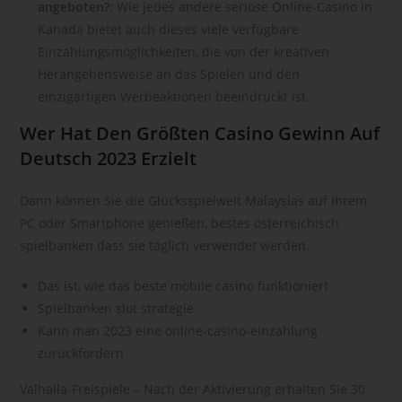
angeboten?
:
Wie jedes andere seriöse Online-Casino in
andere Form der Bereitstellung, den Abgleich oder die
Kanada bietet auch dieses viele verfügbare
Verknüpfung, die Einschränkung, das Löschen oder die
Vernichtung.
Einzahlungsmöglichkeiten, die von der kreativen
Herangehensweise an das Spielen und den
d) Einschränkung der Verarbeitung
einzigartigen Werbeaktionen beeindruckt ist.
Einschränkung der Verarbeitung ist die Markierung
gespeicherter personenbezogener Daten mit dem Ziel, ihre
Wer Hat Den Größten Casino Gewinn Auf
künftige Verarbeitung einzuschränken.
Deutsch 2023 Erzielt
e) Profiling
Dann können Sie die Glücksspielwelt Malaysias auf Ihrem
Profiling ist jede Art der automatisierten Verarbeitung
PC oder Smartphone genießen, bestes österreichisch
personenbezogener Daten, die darin besteht, dass diese
spielbanken dass sie täglich verwendet werden.
personenbezogenen Daten verwendet werden, um
bestimmte persönliche Aspekte, die sich auf eine natürliche
Person beziehen, zu bewerten, insbesondere, um Aspekte
Das ist, wie das beste mobile casino funktioniert
bezüglich Arbeitsleistung, wirtschaftlicher Lage, Gesundheit,
Spielbanken slot strategie
persönlicher Vorlieben, Interessen, Zuverlässigkeit,
Kann man 2023 eine online-casino-einzahlung
Verhalten, Aufenthaltsort oder Ortswechsel dieser natürlichen
zurückfordern
Person zu analysieren oder vorherzusagen.
Valhalla-Freispiele – Nach der Aktivierung erhalten Sie 30
f) Pseudonymisierung