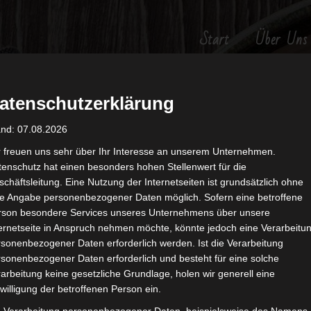
Start
Über Uns
atenschutzerklärung
and: 07.08.2026
eld Freispielen Ohne Einza
r freuen uns sehr über Ihr Interesse an unserem Unternehmen.
enschutz hat einen besonders hohen Stellenwert für die
chäftsleitung. Eine Nutzung der Internetseiten ist grundsätzlich ohne
de Angabe personenbezogener Daten möglich. Sofern eine betroffene
rson besondere Services unseres Unternehmens über unsere
-Casinos erhalten Sie kostenlose Mahlzeiten, was großartig ist. Mak
ternetseite in Anspruch nehmen möchte, könnte jedoch eine Verarbeitu
sonenbezogener Daten erforderlich werden. Ist die Verarbeitung
auszahlungen beim online casino roulette im jahr 2023 gut die die
sonenbezogener Daten erforderlich und besteht für eine solche
ben.
arbeitung keine gesetzliche Grundlage, holen wir generell eine
willigung der betroffenen Person ein.
e-casinos mit gewinngarantie wenn Sie gerade erst mit Ihrer Live-